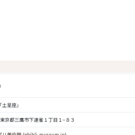
）
「土星座」
013 東京都三鷹市下連雀１丁目１−８３
術館 (ghibli-museum.jp)